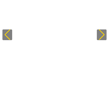
memberikan
kepuasan
dan
ketepatan
taruhan bagi
member di
Indonesia.
V
i
e
w
l
i
c
e
n
s
e
d
e