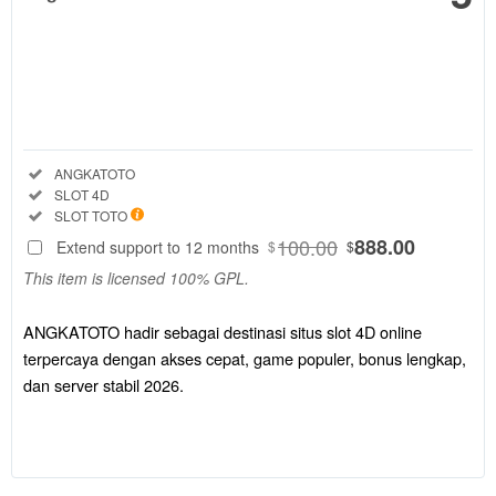
Regular
License
SELECTED
888
$
ANGKATOTO
merupakan
Included:
ANGKATOTO
mitra SLOT
Included:
SLOT 4D
4D terbaik
Included:
SLOT TOTO
yang
100.00
888.00
Extend support to 12 months
$
$
memadukan
This item is licensed 100% GPL.
kualitas
permainan
slot toto
ANGKATOTO hadir sebagai destinasi situs slot 4D online
togel dengan
terpercaya dengan akses cepat, game populer, bonus lengkap,
ragam
dan server stabil 2026.
pasaran
paling
lengkap
tahun 2026
untuk