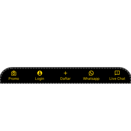
Promo
Login
Daftar
Whatsapp
Live Chat