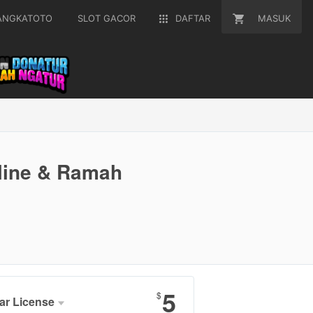
ANGKATOTO
SLOT GACOR
DAFTAR
MASUK
line & Ramah
5
$
ar License