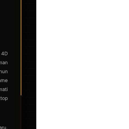
t 4D
aman
ahun
game
mati
top
aru,