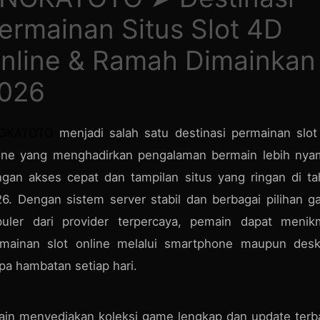
ermainan Situs Slot 4D
nline & Ramah Dimainkan
026
GKATOTO
menjadi salah satu destinasi permainan slo
ine yang menghadirkan pengalaman bermain lebih ny
gan akses cepat dan tampilan situs yang ringan di t
6. Dengan sistem server stabil dan berbagai pilihan 
uler dari provider terpercaya, pemain dapat menik
rmainan slot online melalui smartphone maupun desk
pa hambatan setiap hari.
ain menyediakan koleksi game lengkap dan update terb