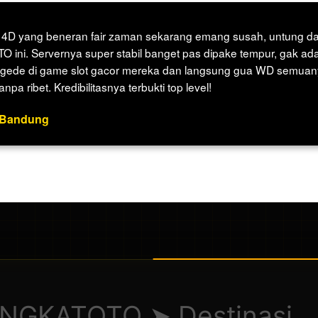
T 4D yang beneran fair zaman sekarang emang susah, untung d
 ini. Servernya super stabil banget pas dipake tempur, gak ada
 gede di game slot gacor mereka dan langsung gua WD semuany
anpa ribet. Kredibilitasnya terbukti top level!
- Bandung
NGKATOTO ➤ Destinasi