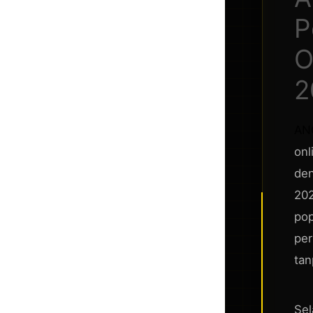
P
O
2
AN
onl
den
202
pop
pe
tan
Sel