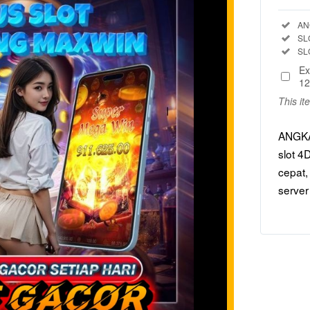
Regu
Inc
AN
Inc
ANGK
SL
Inc
SL
terb
slot
Ex
leng
12
kepu
This i
memb
ANGKAT
V
slot 4
i
cepat,
e
w
server
l
i
c
e
n
s
e
d