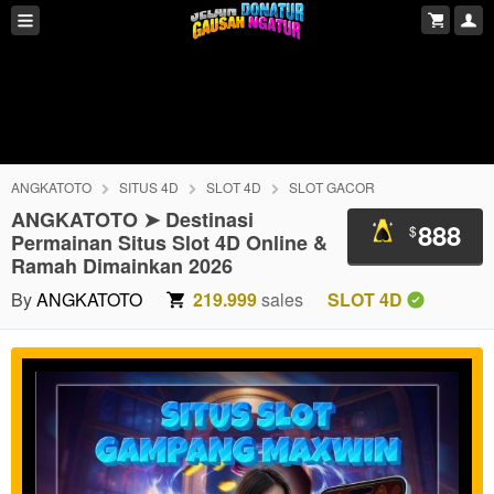
ANGKATOTO
SITUS 4D
SLOT 4D
SLOT GACOR
ANGKATOTO ➤ Destinasi
888
$
Permainan Situs Slot 4D Online &
Ramah Dimainkan 2026
By
ANGKATOTO
219.999
sales
SLOT 4D