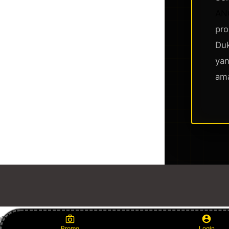
AN
pr
Duk
yan
ama
©2026 BBDDGGFF |
ANGKATOTO
Promo
Login