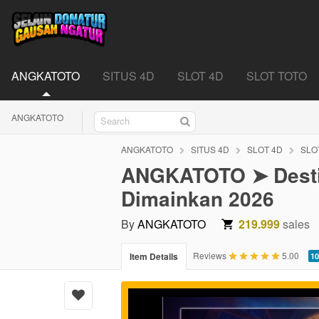
ANGKATOTO
SITUS 4D
SLOT 4D
SLOT TOTO
ANGKATOTO
Search
ANGKATOTO
SITUS 4D
SLOT 4D
SLO
ANGKATOTO ➤ Destin
Dimainkan 2026
By
ANGKATOTO
219.999
sales
5.00
Reviews
5.00
Item Details
10
stars