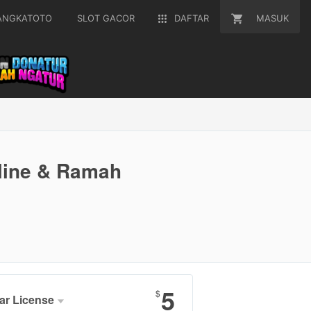
ANGKATOTO
SLOT GACOR
DAFTAR
MASUK
line & Ramah
5
$
ar License