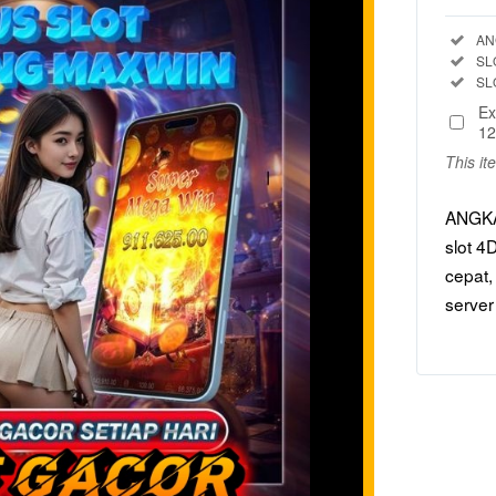
Regu
Inc
AN
Inc
ANGK
SL
Inc
SL
terb
slot
Ex
leng
12
kepu
This i
memb
ANGKAT
V
slot 4
i
cepat,
e
w
server
l
i
c
e
n
s
e
d