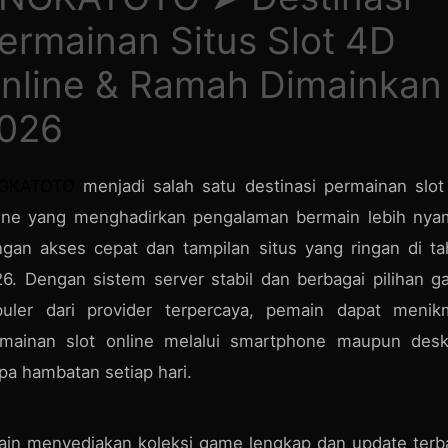
ermainan Situs Slot 4D
nline & Ramah Dimainkan
026
GKATOTO
menjadi salah satu destinasi permainan slo
ine yang menghadirkan pengalaman bermain lebih ny
gan akses cepat dan tampilan situs yang ringan di t
6. Dengan sistem server stabil dan berbagai pilihan 
uler dari provider terpercaya, pemain dapat menik
rmainan slot online melalui smartphone maupun desk
pa hambatan setiap hari.
ain menyediakan koleksi game lengkap dan update terb