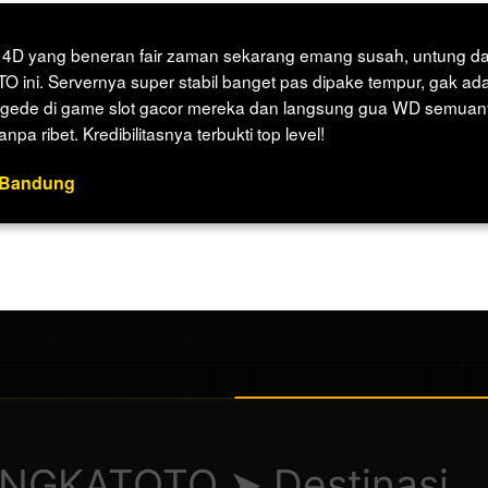
T 4D yang beneran fair zaman sekarang emang susah, untung d
 ini. Servernya super stabil banget pas dipake tempur, gak ada
 gede di game slot gacor mereka dan langsung gua WD semuany
anpa ribet. Kredibilitasnya terbukti top level!
- Bandung
NGKATOTO ➤ Destinasi