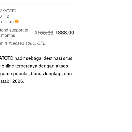
888
lar License
$
SELECTED
luded:
GKATOTO
luded:
ATOTO merupakan mitra SLOT 4D
OT 4D
luded:
OT TOTO
aik yang memadukan kualitas permainan
 toto togel dengan ragam pasaran paling
tend support to
100.00
888.00
$
$
kap tahun 2026 untuk memberikan
 months
asan dan ketepatan taruhan bagi
tem is licensed 100% GPL.
er di Indonesia.
OTO hadir sebagai destinasi situs
D online terpercaya dengan akses
 game populer, bonus lengkap, dan
 stabil 2026.