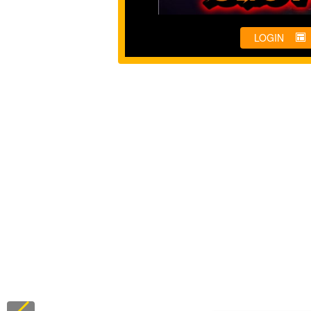
LOGIN