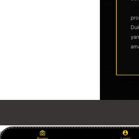
AN
pr
Duk
yan
ama
©2026 BBDDGGFF |
ANGKATOTO
Promo
Login