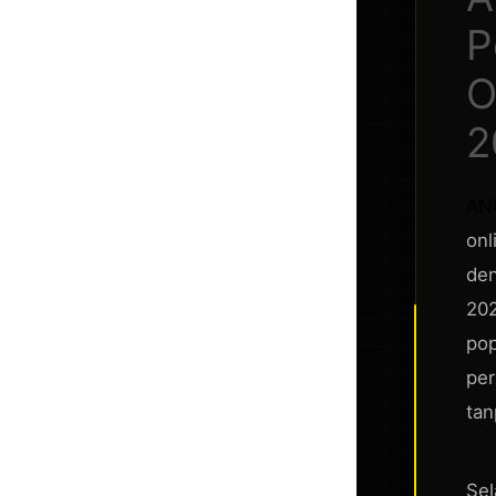
P
O
2
AN
onl
den
202
pop
pe
tan
Sel