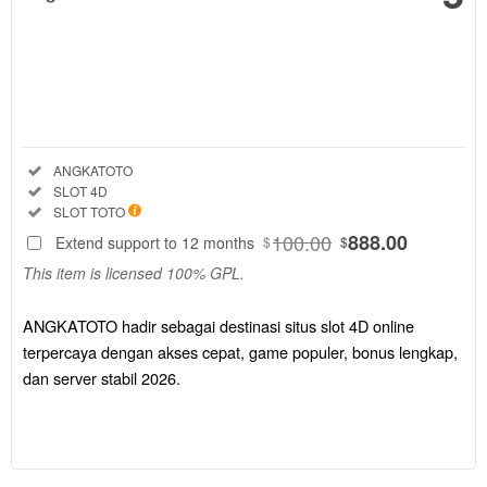
Regular
License
SELECTED
888
$
ANGKATOTO
merupakan
Included:
ANGKATOTO
mitra SLOT
Included:
SLOT 4D
4D terbaik
Included:
SLOT TOTO
yang
100.00
888.00
Extend support to 12 months
$
$
memadukan
This item is licensed 100% GPL.
kualitas
permainan
slot toto
ANGKATOTO hadir sebagai destinasi situs slot 4D online
togel dengan
terpercaya dengan akses cepat, game populer, bonus lengkap,
ragam
dan server stabil 2026.
pasaran
paling
lengkap
tahun 2026
untuk