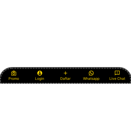
Promo
Login
Daftar
Whatsapp
Live Chat